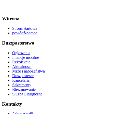
Witryna
Strona startowa
powódź-pomoc
Duszpasterstwo
Ogłoszenia
Intencje mszalne
Rekolekcje
Aktualności
Msze i nabożeństwa
Duszpasterze
Kancelaria
Sakramenty
Bierzmowanie
Służba Liturgiczna
Kontakty
Adres parafii