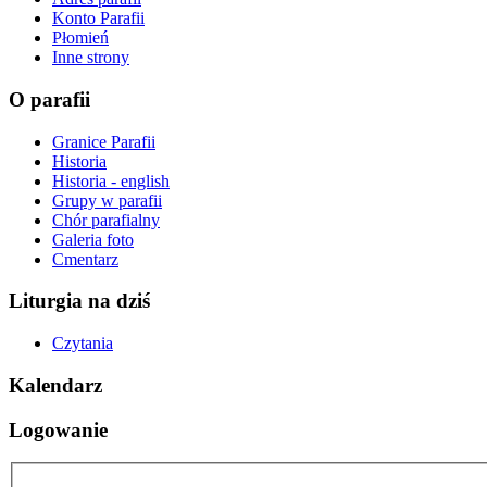
Konto Parafii
Płomień
Inne strony
O parafii
Granice Parafii
Historia
Historia - english
Grupy w parafii
Chór parafialny
Galeria foto
Cmentarz
Liturgia na dziś
Czytania
Kalendarz
Logowanie